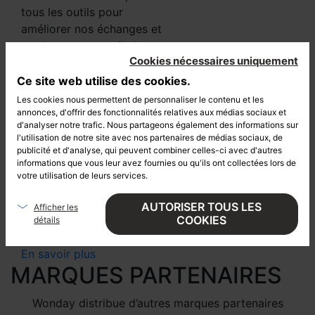
tous les outils pour
améliorer nos échanges et
rendre votre travail chaque
Cookies nécessaires uniquement
jour plus agréable. Nous
ferons tout cela
Ce site web utilise des cookies.
sérieusement, sans jamais
Les cookies nous permettent de personnaliser le contenu et les
nous prendre au sérieux.
annonces, d'offrir des fonctionnalités relatives aux médias sociaux et
d'analyser notre trafic. Nous partageons également des informations sur
l'utilisation de notre site avec nos partenaires de médias sociaux, de
Découvrez nos univers
publicité et d'analyse, qui peuvent combiner celles-ci avec d'autres
produits et leur largeur de
informations que vous leur avez fournies ou qu'ils ont collectées lors de
gammes. Préparez vos
votre utilisation de leurs services.
commandes en toute
AUTORISER TOUS LES
Afficher les
sérénité. Wonday vous
COOKIES
détails
attend !
En savoir plus
MARQUES PARTENAIRES
Wonday distribue d’autres marques partenaires