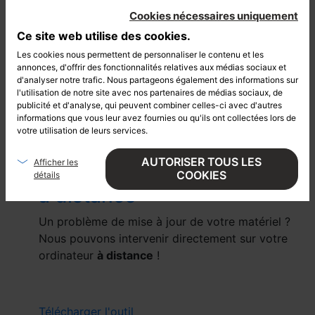
Mises à jour
Cookies nécessaires uniquement
Ce site web utilise des cookies.
Mises à jour
Les cookies nous permettent de personnaliser le contenu et les
annonces, d'offrir des fonctionnalités relatives aux médias sociaux et
Les fichiers de mise à jour sont disponibles pour
d'analyser notre trafic. Nous partageons également des informations sur
certaines machines.
l'utilisation de notre site avec nos partenaires de médias sociaux, de
publicité et d'analyse, qui peuvent combiner celles-ci avec d'autres
N’hésitez pas à revenir sur cette page
pour les
informations que vous leur avez fournies ou qu'ils ont collectées lors de
télécharger
.
votre utilisation de leurs services.
Voir les mises à jour
AUTORISER TOUS LES
Afficher les
Logiciel de prise de contrôle
COOKIES
détails
à distance
Un problème de mise à jour de votre matériel ?
Nous pouvons intervenir directement sur votre
ordinateur
à distance
!
Télécharger l'outil