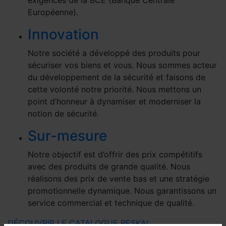
exigences de la BCE (Banque Centrale
Européenne).
Innovation
Notre société a développé des produits pour
sécuriser vos biens et vous. Nous sommes acteur
du développement de la sécurité et faisons de
cette volonté notre priorité. Nous mettons un
point d’honneur à dynamiser et moderniser la
notion de sécurité.
Sur-mesure
Notre objectif est d’offrir des prix compétitifs
avec des produits de grande qualité. Nous
réalisons des prix de vente bas et une stratégie
promotionnelle dynamique. Nous garantissons un
service commercial et technique de qualité.
DÉCOUVRIR LE CATALOGUE RESKAL