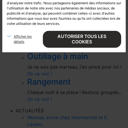
d'analyser notre trafic. Nous partageons également des informations sur
l'utilisation de notre site avec nos partenaires de médias sociaux, de
Quoiqu'il arrive, tracez droit devant ! Prenez
publicité et d'analyse, qui peuvent combiner celles-ci avec d'autres
la mesure de votre talent !
informations que vous leur avez fournies ou qu'ils ont collectées lors de
On va voir !
votre utilisation de leurs services.
Mètres à ruban
AUTORISER TOUS LES
Afficher les
A chacun sa mesure ! Allez, on déroule...
COOKIES
détails
On va voir !
Outillage à main
Je ne suis pas marteau, j'en pince pour toi !
On va voir !
Rangement
Chaque outil à sa place ! Restons groupés...
On va voir !
ACTUALITÉS
Wonday arrive chez Intermarché et E.
Leclerc