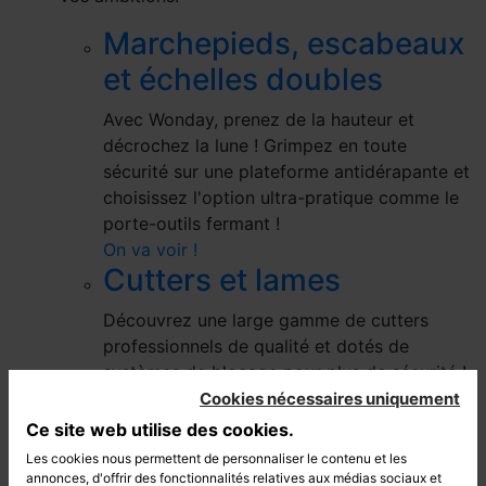
Marchepieds, escabeaux
et échelles doubles
Avec Wonday, prenez de la hauteur et
décrochez la lune ! Grimpez en toute
sécurité sur une plateforme antidérapante et
choisissez l'option ultra-pratique comme le
porte-outils fermant !
On va voir !
Cutters et lames
Découvrez une large gamme de cutters
professionnels de qualité et dotés de
systèmes de blocage pour plus de sécurité !
Cutter trapèze, rotatif, ouvre-cartons,
Cookies nécessaires uniquement
coupe-sangle...à chacun ses atouts !
Ce site web utilise des cookies.
On va voir !
Les cookies nous permettent de personnaliser le contenu et les
Réglets
annonces, d'offrir des fonctionnalités relatives aux médias sociaux et