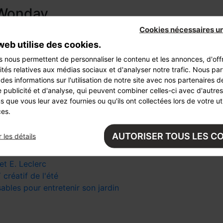
e Wonday
Cookies nécessaires u
 sont protégés.
web utilise des cookies.
 2C Group, sur tout support est interdite sous peine de pours
s nous permettent de personnaliser le contenu et les annonces, d'offr
ités relatives aux médias sociaux et d'analyser notre trafic. Nous pa
es informations sur l'utilisation de notre site avec nos partenaires 
us
 publicité et d'analyse, qui peuvent combiner celles-ci avec d'autres
s que vous leur avez fournies ou qu'ils ont collectées lors de votre uti
ces.
es contenus de Wonday.com est soumise aux règles précisées 
AUTORISER TOUS LES C
 les détails
t E. Leclerc
 créatif de l'été
sables pour entretenir son jardin