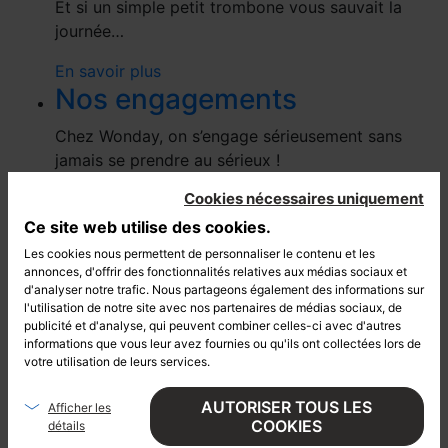
Et si un simple petit trombone vous sauvait la
journée…
En savoir plus
Nos engagements
Chez Wonday, on s’engage sérieusement sans
jamais se prendre au sérieux !
Cookies nécessaires uniquement
En savoir plus
Politique QSE-RSE
Ce site web utilise des cookies.
Les cookies nous permettent de personnaliser le contenu et les
Chez Wonday, on place l’amélioration continue au
annonces, d'offrir des fonctionnalités relatives aux médias sociaux et
cœur de nos stratégies.
d'analyser notre trafic. Nous partageons également des informations sur
l'utilisation de notre site avec nos partenaires de médias sociaux, de
publicité et d'analyse, qui peuvent combiner celles-ci avec d'autres
En savoir plus
informations que vous leur avez fournies ou qu'ils ont collectées lors de
Rejoindre la Wonday family
votre utilisation de leurs services.
Chez Wonday, nous fuyons la monotonie et
AUTORISER TOUS LES
Afficher les
apprécions le challenge. Vous aussi ?
COOKIES
détails