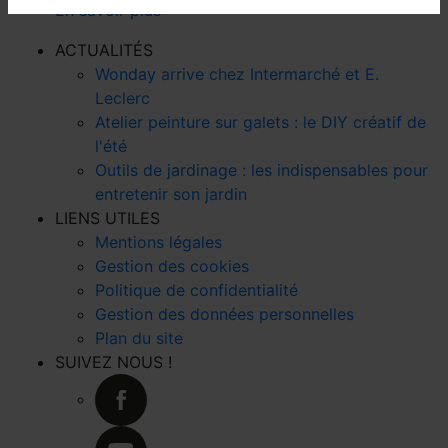
En savoir plus
ACTUALITÉS
Wonday arrive chez Intermarché et E.
Leclerc
Atelier peinture sur galets : le DIY créatif de
l'été
Outils de jardinage : les indispensables pour
entretenir son jardin
LIENS UTILES
Mentions légales
Gestion des cookies
Politique de confidentialité
Gestion des données personnelles
Plan du site
SUIVEZ NOUS !