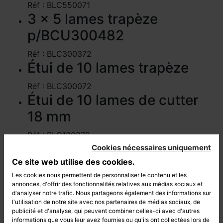
Réf : BLC550071
3 x 5 lames trapèze
p/BCU300482
Réf : BLC300372
Étui de 10 lames trapèze
Réf : BLC300072
Étui de 10 lames de cutter
18 mm
Réf : BLC180272
Étui de 10 lames de cutter
Cookies nécessaires uniquement
Ce site web utilise des cookies.
18 mm
Les cookies nous permettent de personnaliser le contenu et les
Réf : BLC180171
annonces, d'offrir des fonctionnalités relatives aux médias sociaux et
d'analyser notre trafic. Nous partageons également des informations sur
Étui de 10 lames de cutter 9
l'utilisation de notre site avec nos partenaires de médias sociaux, de
mm
publicité et d'analyse, qui peuvent combiner celles-ci avec d'autres
informations que vous leur avez fournies ou qu'ils ont collectées lors de