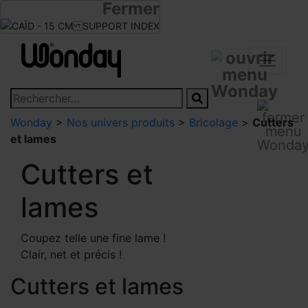
Fermer
Infos revendeurs
Devenir revendeur
Wonday
>
Nos univers produits
>
Bricolage
>
Cutters
et lames
Cutters et
lames
Coupez telle une fine lame !
Clair, net et précis !
Cutters et lames