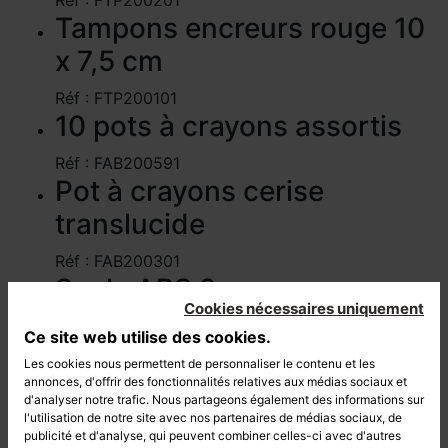
Réf : FTP200201
Tampons encreurs rouge 10
x 7,5 cm
Réf : FTP200101
10 pots à crayons assortis
Réf : FAB200591
Pot à crayons cerise
translucide
Réf : FAB200301
Socle ABS 2 arceaux
Cookies nécessaires uniquement
plastique -Noir
Ce site web utilise des cookies.
Réf : FAB100261
Les cookies nous permettent de personnaliser le contenu et les
12 doigtiers Ø 21 mm N°2 -
annonces, d'offrir des fonctionnalités relatives aux médias sociaux et
d'analyser notre trafic. Nous partageons également des informations sur
Jaune
l'utilisation de notre site avec nos partenaires de médias sociaux, de
publicité et d'analyse, qui peuvent combiner celles-ci avec d'autres