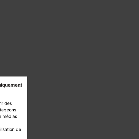
niquement
ir des
rtageons
de médias
lisation de