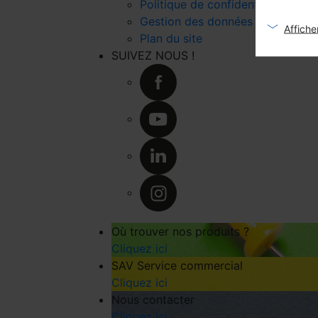
Politique de confidentialité
Gestion des données personnelle
Afficher
Plan du site
SUIVEZ NOUS !
Où trouver nos produits ?
Cliquez ici
SAV Service commercial
Cliquez ici
Nous contacter
Cliquez ici