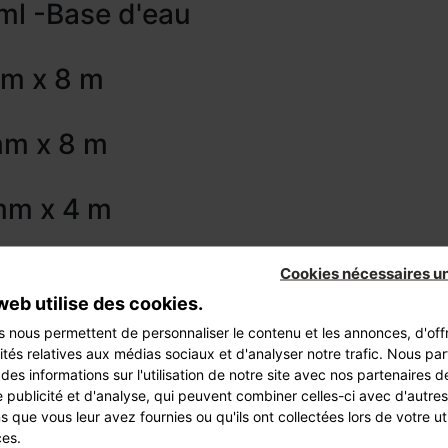
ml -Base d'eau
mm x 8 m
mm x 8 m
 mm x 4 m
Cookies nécessaires u
web utilise des cookies.
t E. Leclerc
s nous permettent de personnaliser le contenu et les annonces, d'offr
 créatif de l'été
ités relatives aux médias sociaux et d'analyser notre trafic. Nous pa
sables pour entretenir son jardin
es informations sur l'utilisation de notre site avec nos partenaires 
 publicité et d'analyse, qui peuvent combiner celles-ci avec d'autres
s que vous leur avez fournies ou qu'ils ont collectées lors de votre uti
ces.