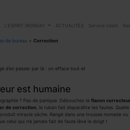
L'ESPRIT WONDAY
ACTUALITÉS
Service client
Res
es de bureau
>
Correction
gé d’en passer par là : on efface tout et
rreur est humaine
pographie ? Pas de panique. Débouchez le
flacon correcteu
ler de correction
, le ruban fait disparaître les fautes. Quel
roduit miracle sèche. Rangé dans une trousse nomade ou da
ue celui qui n’a jamais fait de faute lève le doigt !