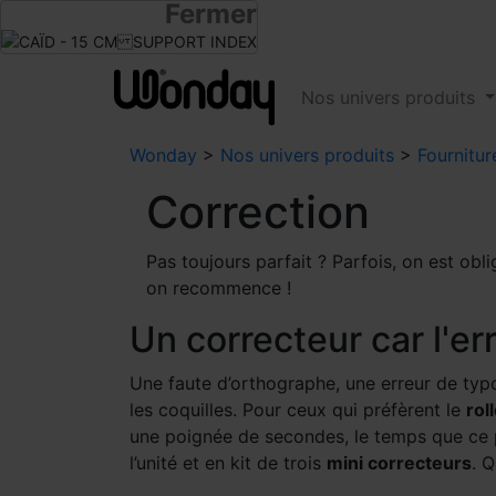
Fermer
Infos revendeurs
Devenir revendeur
Nos univers produits
Wonday
>
Nos univers produits
>
Fournitur
Correction
Pas toujours parfait ? Parfois, on est obli
on recommence !
Un correcteur car l'e
Une faute d’orthographe, une erreur de ty
les coquilles. Pour ceux qui préfèrent le
rol
une poignée de secondes, le temps que ce p
l’unité et en kit de trois
mini correcteurs
. Q