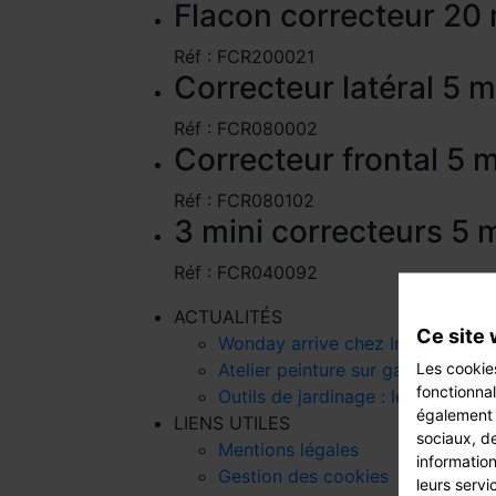
Flacon correcteur 20 
Réf : FCR200021
Correcteur latéral 5 
Réf : FCR080002
Correcteur frontal 5 
Réf : FCR080102
3 mini correcteurs 5
Réf : FCR040092
ACTUALITÉS
Ce site 
Wonday arrive chez Intermarché e
Les cookie
Atelier peinture sur galets : le DIY
fonctionnal
Outils de jardinage : les indispen
également d
LIENS UTILES
sociaux, de
Mentions légales
information
Gestion des cookies
leurs servi