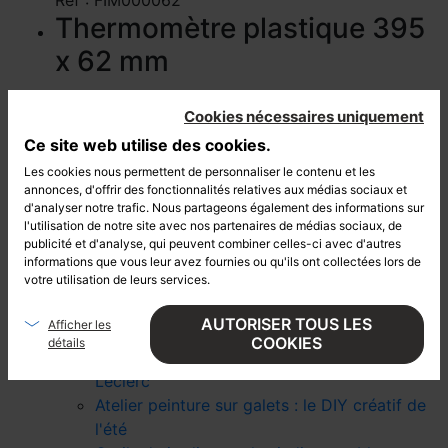
Réf : FIM000062
Thermomètre plastique 395
x 62 mm
Réf : FIM000162
Cookies nécessaires uniquement
Réglet inox flexible 20 cm
Ce site web utilise des cookies.
Réf : BRE200072
Les cookies nous permettent de personnaliser le contenu et les
Réglet inox flexible 30 cm
annonces, d'offrir des fonctionnalités relatives aux médias sociaux et
d'analyser notre trafic. Nous partageons également des informations sur
l'utilisation de notre site avec nos partenaires de médias sociaux, de
Réf : BRE300072
publicité et d'analyse, qui peuvent combiner celles-ci avec d'autres
Réglet semi-rigide 30 cm
informations que vous leur avez fournies ou qu'ils ont collectées lors de
votre utilisation de leurs services.
Réf : BRE310072
AUTORISER TOUS LES
Afficher les
ACTUALITÉS
COOKIES
détails
Wonday arrive chez Intermarché et E.
Leclerc
Atelier peinture sur galets : le DIY créatif de
l'été