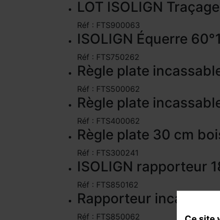
LOT ISOLIGN Traçage
Réf : FTS900063
ISOLIGN Équerre 60°1
Réf : FTS750262
Règle plate incassabl
Réf : FTS500062
Règle plate incassabl
Réf : FTS400062
Règle plate 30 cm boi
Réf : FTS300241
ISOLIGN rapporteur 1
Réf : FTS850162
Rapporteur incassabl
Réf : FTS850062
Ce site 