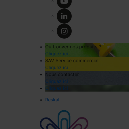
Où trouver nos produits ?
Cliquez ici
SAV Service commercial
Cliquez ici
Nous contacter
Cliquez ici
Cliquez ici
Reskal