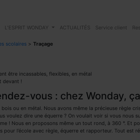
L'ESPRIT WONDAY
ACTUALITÉS
Service client
Res
es scolaires
>
Traçage
t être incassables, flexibles, en métal
t devant !
endez-vous : chez Wonday, ça 
n bois ou en métal. Nous avons même la précieuse règle cris
s voulez dire une équerre ? On voulait voir si vous nous sui
même ! Nous en proposons même un tout rond, à 360 °. Et p
pour l’école avec règle, équerre et rapporteur. Tout est ré