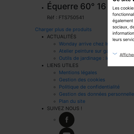
Équerre 60° 16 cm boi
Les cookie
fonctionnal
Réf : FTS750541
également d
sociaux, de
Charger plus de produits
information
ACTUALITÉS
leurs servi
Wonday arrive chez Intermarché e
Atelier peinture sur galets : le DIY
Afficher
Outils de jardinage : les indispen
LIENS UTILES
Mentions légales
Gestion des cookies
Politique de confidentialité
Gestion des données personnelle
Plan du site
SUIVEZ NOUS !