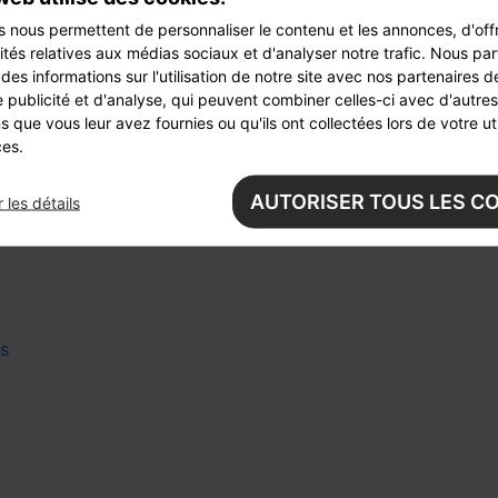
s naturel
s nous permettent de personnaliser le contenu et les annonces, d'offr
ités relatives aux médias sociaux et d'analyser notre trafic. Nous pa
es informations sur l'utilisation de notre site avec nos partenaires 
 publicité et d'analyse, qui peuvent combiner celles-ci avec d'autres
s que vous leur avez fournies ou qu'ils ont collectées lors de votre uti
ces.
t E. Leclerc
 créatif de l'été
AUTORISER TOUS LES C
 les détails
sables pour entretenir son jardin
s