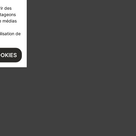
ir des
rtageons
de médias
lisation de
OOKIES