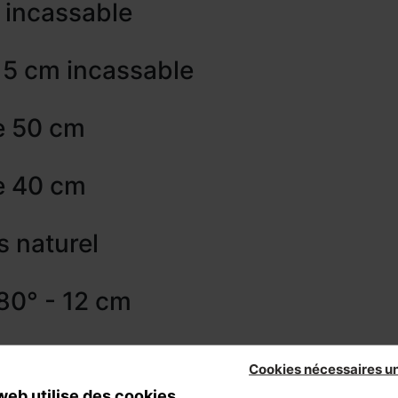
 incassable
5 cm incassable
e 50 cm
e 40 cm
s naturel
80° - 12 cm
e 180° - 12 cm
Cookies nécessaires u
web utilise des cookies.