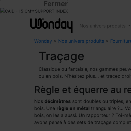
Fermer
Infos revendeurs
Devenir revendeur
Nos univers produits
Wonday
>
Nos univers produits
>
Fournitur
Traçage
Classique ou fantaisie, nos gammes peuven
ou en bois. N’hésitez plus… et tracez droi
Règle et équerre au r
Nos
décimètres
sont doubles ou triples, e
bois. Une
règle en métal
triangulaire ?… Vou
bois, on les a aussi. Un rapporteur ? Toi-
avons pensé à des sets de traçage complets 