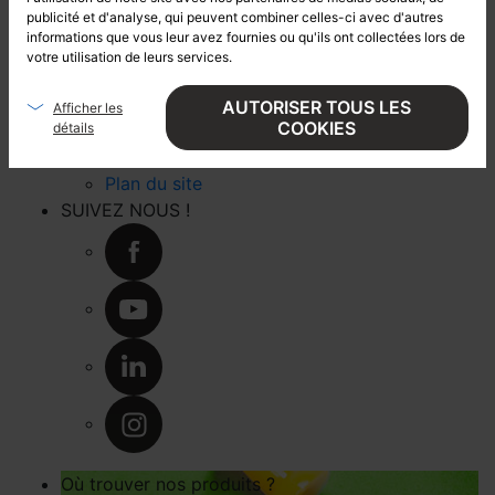
publicité et d'analyse, qui peuvent combiner celles-ci avec d'autres
entretenir son jardin
informations que vous leur avez fournies ou qu'ils ont collectées lors de
LIENS UTILES
votre utilisation de leurs services.
Mentions légales
Gestion des cookies
AUTORISER TOUS LES
Afficher les
COOKIES
détails
Politique de confidentialité
Gestion des données personnelles
Plan du site
SUIVEZ NOUS !
Où trouver nos produits ?