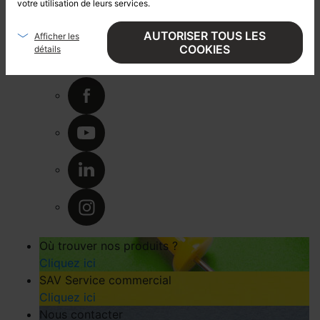
Gestion des cookies
votre utilisation de leurs services.
Politique de confidentialité
Gestion des données personnelles
AUTORISER TOUS LES
Afficher les
COOKIES
détails
Plan du site
SUIVEZ NOUS !
Où trouver nos produits ?
Cliquez ici
SAV Service commercial
Cliquez ici
Nous contacter