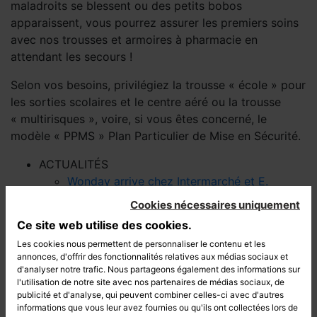
maladroits se blessent ou des petits bobos
apparaissent, vous pourrez assurer les premiers soins
avec nos trousses et armoires à pharmacie en
attendant les secours !
Selon vos besoins, privilégiez la trousse « école » pour
les sorties scolaires et le centre aéré ou la trousse
« multirisques », voire, si vous êtes concerné, le
modèle « PPMS » Plan Particulier de Mise en Sécurité.
ACTUALITÉS
Wonday arrive chez Intermarché et E.
Leclerc
Cookies nécessaires uniquement
Atelier peinture sur galets : le DIY créatif de
Ce site web utilise des cookies.
l'été
Les cookies nous permettent de personnaliser le contenu et les
Outils de jardinage : les indispensables pour
annonces, d'offrir des fonctionnalités relatives aux médias sociaux et
entretenir son jardin
d'analyser notre trafic. Nous partageons également des informations sur
LIENS UTILES
l'utilisation de notre site avec nos partenaires de médias sociaux, de
publicité et d'analyse, qui peuvent combiner celles-ci avec d'autres
Mentions légales
informations que vous leur avez fournies ou qu'ils ont collectées lors de